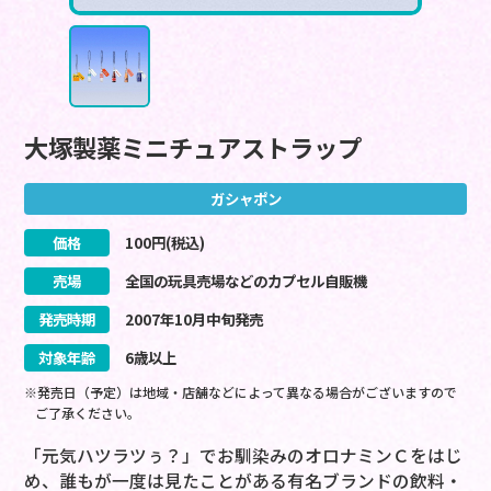
大塚製薬ミニチュアストラップ
ガシャポン
価格
100
円(税込)
売場
全国の玩具売場などのカプセル自販機
発売時期
2007
年
10
月
中旬
発売
対象年齢
6歳以上
※発売日（予定）は地域・店舗などによって異なる場合がございますので
ご了承ください。
「元気ハツラツぅ？」でお馴染みのオロナミンＣをはじ
め、誰もが一度は見たことがある有名ブランドの飲料・