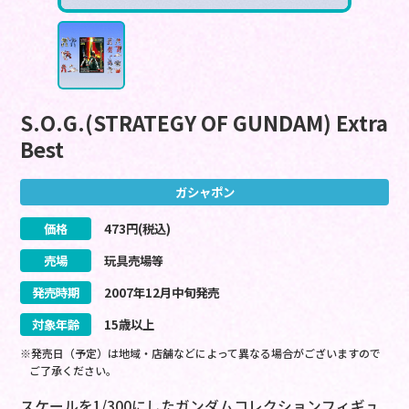
S.O.G.(STRATEGY OF GUNDAM) Extra
Best
ガシャポン
価格
473
円(税込)
売場
玩具売場等
発売時期
2007
年
12
月
中旬
発売
対象年齢
15歳以上
※発売日（予定）は地域・店舗などによって異なる場合がございますので
ご了承ください。
スケールを1/300にしたガンダムコレクションフィギュ