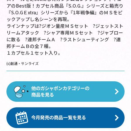
アのBest版！カプセル商品『S.O.G.』シリーズと箱売り
『S.O.GＥxtra』シリーズから『1年戦争編』のＭＳをピ
ックアップし名シーンを再現。
ラインナップは?ジオン量産ＭＳセット ?ジェットスト
リームアタック ?シャア専用ＭＳセット ?ジャブロー
に散る ?連邦チームＡ ?ラストシューティング ?連
邦チームＢの全７種。
１カプセル１セット入り。
(c)創通・サンライズ