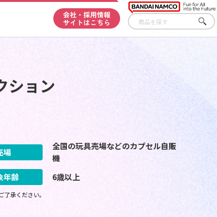
会社・採用情報
サイトはこちら
さが
す
クション
全国の玩具売場などのカプセル自販
売場
機
象年齢
6歳以上
ご了承ください。