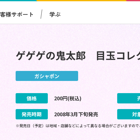
お客様サポート
学ぶ
ゲゲゲの鬼太郎 目玉コレ
ガシャポン
価格
200
円(税込)
発売時期
2008
年
3
月
下旬
発売
対
※発売日（予定）は地域・店舗などによって異なる場合がございますので