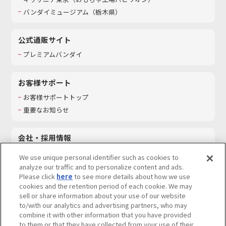
バンダイミュージアム（栃木県）
公式通販サイト
プレミアムバンダイ
お客様サポート
お客様サポートトップ
重要なお知らせ
会社・採用情報
会社情報
We use unique personal identifier such as cookies to
採用情報
analyze our traffic and to personalize content and ads.
Please click
here
to see more details about how we use
サステナビリティ
cookies and the retention period of each cookie. We may
お問い合わせ
sell or share information about your use of our website
to/with our analytics and advertising partners, who may
combine it with other information that you have provided
to them or that they have collected from your use of their