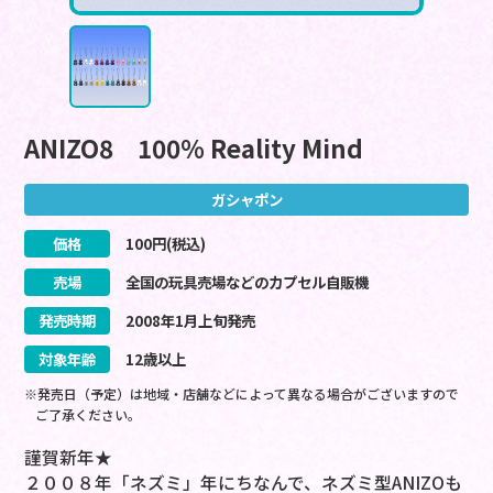
ANIZO8 100％ Reality Mind
ガシャポン
価格
100
円(税込)
売場
全国の玩具売場などのカプセル自販機
発売時期
2008
年
1
月
上旬
発売
対象年齢
12歳以上
※発売日（予定）は地域・店舗などによって異なる場合がございますので
ご了承ください。
謹賀新年★
２００８年「ネズミ」年にちなんで、ネズミ型ANIZOも