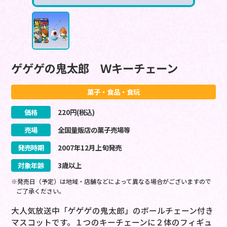
ゲゲゲの鬼太郎 Ｗキーチェーン
菓子・食品・食玩
価格
220
円(税込)
売場
全国量販店の菓子売場等
発売時期
2007
年
12
月
上旬
発売
対象年齢
3歳以上
※発売日（予定）は地域・店舗などによって異なる場合がございますので
ご了承ください。
大人気放送中「ゲゲゲの鬼太郎」のボールチェーン付き
マスコットです。１つのキーチェーンに２体のフィギュ