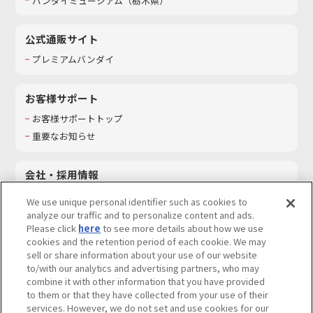
バンダイミュージアム（栃木県）
公式通販サイト
プレミアムバンダイ
お客様サポート
お客様サポートトップ
重要なお知らせ
会社・採用情報
会社情報
We use unique personal identifier such as cookies to
採用情報
analyze our traffic and to personalize content and ads.
Please click
here
to see more details about how we use
サステナビリティ
cookies and the retention period of each cookie. We may
お問い合わせ
sell or share information about your use of our website
to/with our analytics and advertising partners, who may
combine it with other information that you have provided
to them or that they have collected from your use of their
services. However, we do not set and use cookies for our
ウェブサイトご利用条件
ソーシャルメディアポリシー