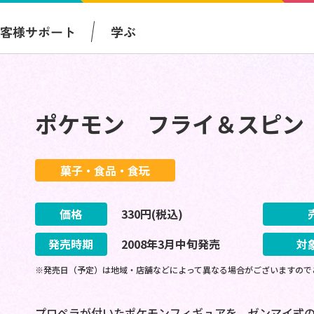
お客様サポート
学ぶ
ポケモン フライ＆スピン
菓子・食品・食玩
価格
330
円(税込)
発売時期
2008
年
3
月
中旬
発売
対
※発売日（予定）は地域・店舗などによって異なる場合がございますので
プロペラが付いたポケモンフィギュアを、ゼンマイ式