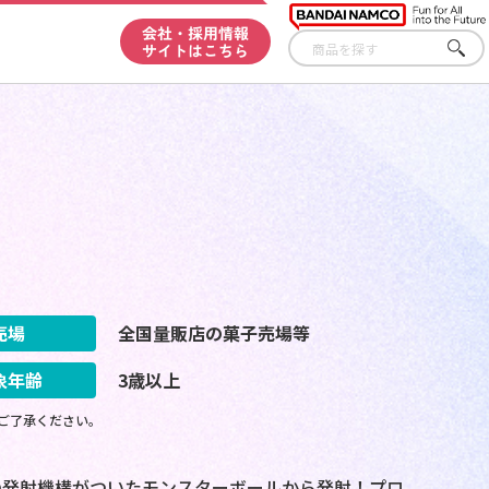
会社・採用情報
サイトはこちら
さが
す
売場
全国量販店の菓子売場等
象年齢
3歳以上
ご了承ください。
の発射機構がついたモンスターボールから発射！プロ