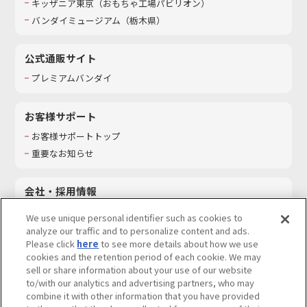
キッザニア東京（おもちゃ工場パビリオン）​
バンダイミュージアム（栃木県）
公式通販サイト
プレミアムバンダイ
お客様サポート
お客様サポートトップ
重要なお知らせ
会社・採用情報
会社情報
We use unique personal identifier such as cookies to
採用情報
analyze our traffic and to personalize content and ads.
Please click
here
to see more details about how we use
サステナビリティ
cookies and the retention period of each cookie. We may
お問い合わせ
sell or share information about your use of our website
to/with our analytics and advertising partners, who may
combine it with other information that you have provided