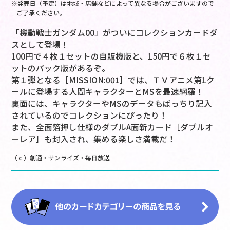
※発売日（予定）は地域・店舗などによって異なる場合がございますので
ご了承ください。
「機動戦士ガンダム00」がついにコレクションカードダ
スとして登場！
100円で４枚１セットの自販機版と、150円で６枚１セ
ットのパック版があるぞ。
第１弾となる［MISSION:001］では、ＴＶアニメ第1ク
ールに登場する人間キャラクターとMSを最速網羅！
裏面には、キャラクターやMSのデータもばっちり記入
されているのでコレクションにぴったり！
また、全面箔押し仕様のダブルA面新カード［ダブルオ
ーレア］も封入され、集める楽しさ満載だ！
（ｃ）創通・サンライズ・毎日放送