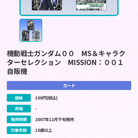
機動戦士ガンダム００ MS＆キャラク
ターセレクション MISSION：００１
自販機
カード
価格
100
円(税込)
売場
-
発売時期
2007
年
12
月
下旬
発売
対象年齢
10歳以上