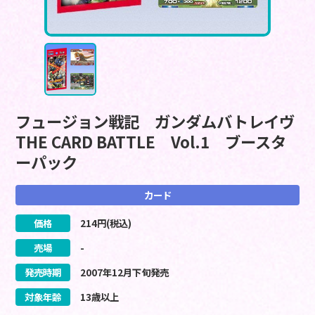
フュージョン戦記 ガンダムバトレイヴ
THE CARD BATTLE Vol.1 ブースタ
ーパック
カード
価格
214
円(税込)
売場
-
発売時期
2007
年
12
月
下旬
発売
対象年齢
13歳以上