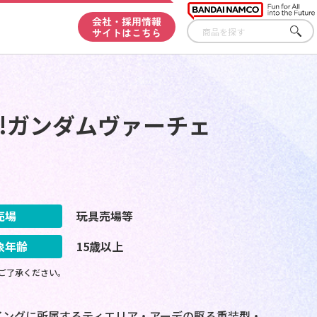
会社・採用情報
サイトはこちら
さが
す
!ガンダムヴァーチェ
売場
玩具売場等
象年齢
15歳以上
ご了承ください。
イングに所属するティエリア・アーデの駆る重装型・