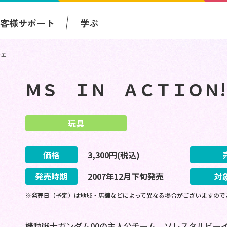
お客様サポート
学ぶ
チェ
ＭＳ ＩＮ ＡＣＴＩＯＮ!
玩具
価格
3,300
円(税込)
発売時期
2007
年
12
月
下旬
発売
対
※発売日（予定）は地域・店舗などによって異なる場合がございますので
機動戦士ガンダム00の主人公チーム、ソレスタルビー