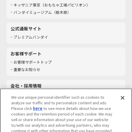
キッザニア東京（おもちゃ工場パビリオン）​
バンダイミュージアム（栃木県）
公式通販サイト
プレミアムバンダイ
お客様サポート
お客様サポートトップ
重要なお知らせ
会社・採用情報
会社情報
We use unique personal identifier such as cookies to
採用情報
analyze our traffic and to personalize content and ads.
Please click
here
to see more details about how we use
サステナビリティ
cookies and the retention period of each cookie. We may
お問い合わせ
sell or share information about your use of our website
to/with our analytics and advertising partners, who may
combine it with other information that you have provided