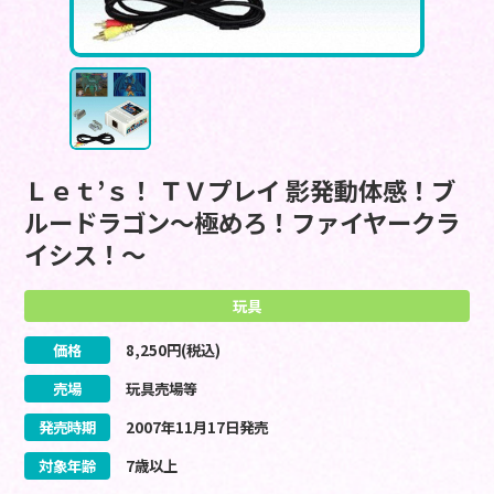
Ｌｅｔ’ｓ！ ＴＶプレイ 影発動体感！ブ
ルードラゴン～極めろ！ファイヤークラ
イシス！～
玩具
価格
8,250
円(税込)
売場
玩具売場等
発売時期
2007
年
11
月
17
日
発売
対象年齢
7歳以上