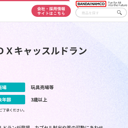
会社・採用情報
サイトはこちら
さが
す
ＤＸキャッスルドラン
売場
玩具売場等
象年齢
3歳以上
ご了承ください。
スルドランが登場 カプセル射出や首の可動にあわせ