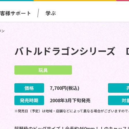
お客様サポート
学ぶ
ラン
バトルドラゴンシリーズ 
玩具
価格
7,700
円(税込)
発売時期
2008
年
3
月
下旬
発売
対
※発売日（予定）は地域・店舗などによって異なる場合がございますので
超弩級のビッグサイズ！全長約460mm！！のキャッ