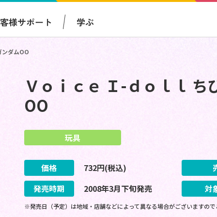
お客様サポート
学ぶ
ガンダムOO
Ｖｏｉｃｅ Ｉ-ｄｏｌｌ 
OO
玩具
価格
732
円(税込)
発売時期
2008
年
3
月
下旬
発売
対
※発売日（予定）は地域・店舗などによって異なる場合がございますので