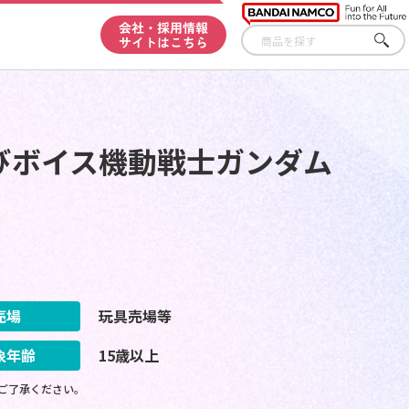
会社・採用情報
サイトはこちら
さが
す
ちびボイス機動戦士ガンダム
売場
玩具売場等
象年齢
15歳以上
ご了承ください。