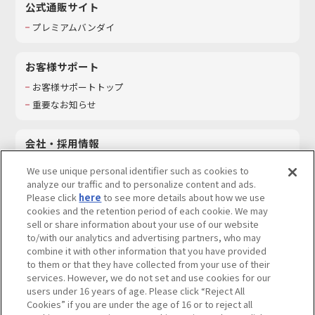
公式通販サイト
プレミアムバンダイ
お客様サポート
お客様サポートトップ
重要なお知らせ
会社・採用情報
会社情報
We use unique personal identifier such as cookies to
採用情報
analyze our traffic and to personalize content and ads.
Please click
here
to see more details about how we use
サステナビリティ
cookies and the retention period of each cookie. We may
お問い合わせ
sell or share information about your use of our website
to/with our analytics and advertising partners, who may
combine it with other information that you have provided
to them or that they have collected from your use of their
services. However, we do not set and use cookies for our
ウェブサイトご利用条件
ソーシャルメディアポリシー
users under 16 years of age. Please click “Reject All
個人情報及び特定個人情報等の取り扱いに関する保護方針
Cookies” if you are under the age of 16 or to reject all