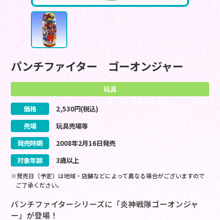
パンチファイター ゴーオンジャー
玩具
価格
2,530
円(税込)
売場
玩具売場等
発売時期
2008
年
2
月
16
日
発売
対象年齢
3歳以上
※発売日（予定）は地域・店舗などによって異なる場合がございますので
ご了承ください。
パンチファイターシリーズに「炎神戦隊ゴーオンジャ
ー」が登場！