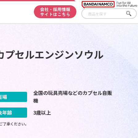
会社・採用情報
サイトはこちら
さが
す
カプセルエンジンソウル
全国の玩具売場などのカプセル自販
売場
機
象年齢
3歳以上
ご了承ください。