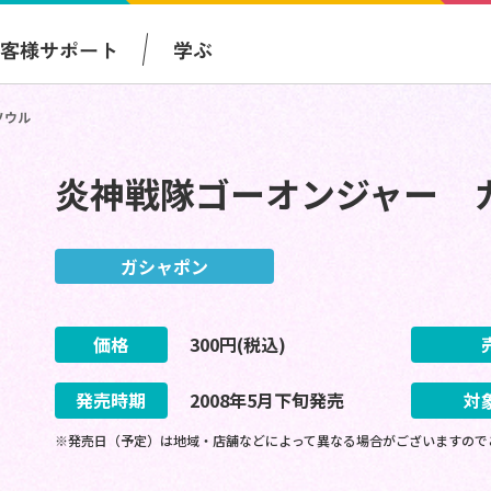
お客様サポート
学ぶ
ソウル
炎神戦隊ゴーオンジャー 
ガシャポン
価格
300
円(税込)
発売時期
2008
年
5
月
下旬
発売
対
※発売日（予定）は地域・店舗などによって異なる場合がございますので