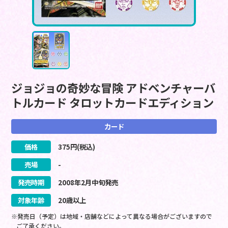
ジョジョの奇妙な冒険 アドベンチャーバ
トルカード タロットカードエディション
カード
価格
375
円(税込)
売場
-
発売時期
2008
年
2
月
中旬
発売
対象年齢
20歳以上
※発売日（予定）は地域・店舗などによって異なる場合がございますので
ご了承ください。