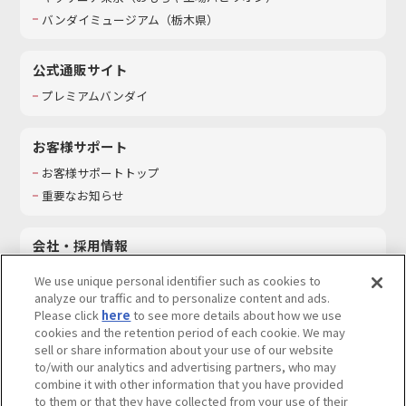
バンダイミュージアム（栃木県）
公式通販サイト
プレミアムバンダイ
お客様サポート
お客様サポートトップ
重要なお知らせ
会社・採用情報
会社情報
We use unique personal identifier such as cookies to
採用情報
analyze our traffic and to personalize content and ads.
Please click
here
to see more details about how we use
サステナビリティ
cookies and the retention period of each cookie. We may
お問い合わせ
sell or share information about your use of our website
to/with our analytics and advertising partners, who may
combine it with other information that you have provided
to them or that they have collected from your use of their