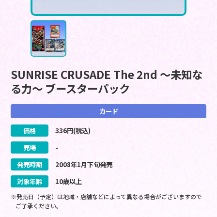
SUNRISE CRUSADE The 2nd ～未知な
る力～ ブースターパック
カード
価格
336
円(税込)
売場
-
発売時期
2008
年
1
月
下旬
発売
対象年齢
10歳以上
※発売日（予定）は地域・店舗などによって異なる場合がございますので
ご了承ください。