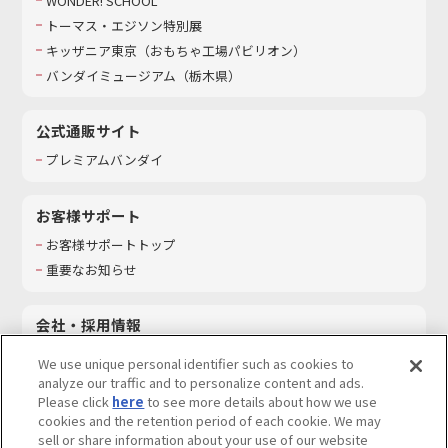
WONDER! SCHOOL
トーマス・エジソン特別展
キッザニア東京（おもちゃ工場パビリオン）​
バンダイミュージアム（栃木県）
公式通販サイト
プレミアムバンダイ
お客様サポート
お客様サポートトップ
重要なお知らせ
会社・採用情報
会社情報
We use unique personal identifier such as cookies to
採用情報
analyze our traffic and to personalize content and ads.
Please click
here
to see more details about how we use
サステナビリティ
cookies and the retention period of each cookie. We may
お問い合わせ
sell or share information about your use of our website