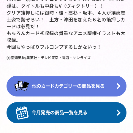
弾は、タイトルも中身もV（ヴィクトリー）！
クリア箔押しには銀時・桂・高杉・坂本、４人が攘夷志
士姿で勢ぞろい！ 土方・沖田を加えた６名の箔押しカ
ードは必見だ！
もちろんカード初収録の貴重なアニメ版権イラストも大
収録。
今回もやっぱりフルコンプするしかないっ！
(c)空知英秋/集英社・テレビ東京・電通・サンライズ