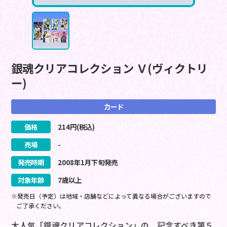
銀魂クリアコレクション Ｖ(ヴィクトリ
ー)
カード
価格
214
円(税込)
売場
-
発売時期
2008
年
1
月
下旬
発売
対象年齢
7歳以上
※発売日（予定）は地域・店舗などによって異なる場合がございますので
ご了承ください。
大人気「銀魂クリアコレクション」の、記念すべき第５