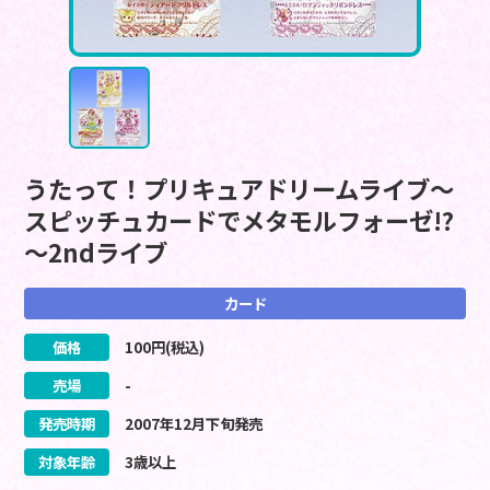
うたって！プリキュアドリームライブ～
スピッチュカードでメタモルフォーゼ!?
～2ndライブ
カード
価格
100
円(税込)
売場
-
発売時期
2007
年
12
月
下旬
発売
対象年齢
3歳以上