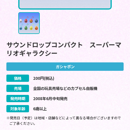
サウンドロップコンパクト スーパーマ
リオギャラクシー
ガシャポン
価格
200
円(税込)
売場
全国の玩具売場などのカプセル自販機
発売時期
2008
年
6
月
中旬
発売
対象年齢
6歳以上
※発売日（予定）は地域・店舗などによって異なる場合がございますので
ご了承ください。