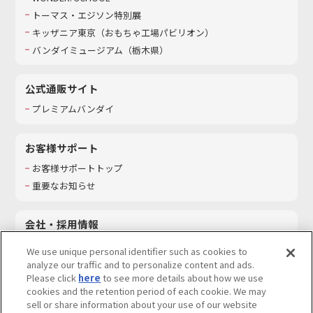
トーマス・エジソン特別展
キッザニア東京（おもちゃ工場パビリオン）​
バンダイミュージアム（栃木県）
公式通販サイト
プレミアムバンダイ
お客様サポート
お客様サポートトップ
重要なお知らせ
会社・採用情報
会社情報
We use unique personal identifier such as cookies to
採用情報
analyze our traffic and to personalize content and ads.
Please click
here
to see more details about how we use
サステナビリティ
cookies and the retention period of each cookie. We may
お問い合わせ
sell or share information about your use of our website