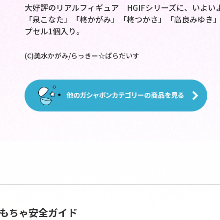
大好評のリアルフィギュア HGIFシリーズに、いよ
「泉こなた」「柊かがみ」「柊つかさ」「高良みゆき」
プセル1個入り。
(C)美水かがみ/らっきー☆ぱらだいす
おもちゃ安全ガイド