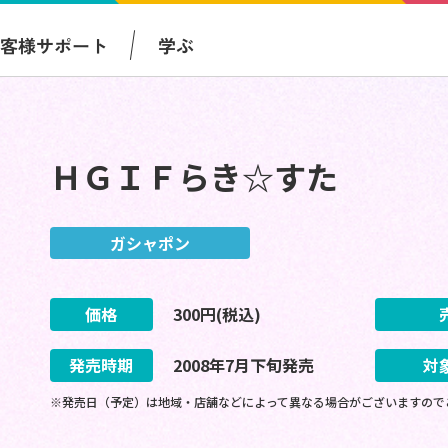
お客様サポート
学ぶ
ＨＧＩＦらき☆すた
ガシャポン
価格
300
円(税込)
発売時期
2008
年
7
月
下旬
発売
対
※発売日（予定）は地域・店舗などによって異なる場合がございますので