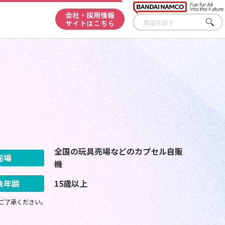
会社・採用情報
サイトはこちら
さが
す
全国の玩具売場などのカプセル自販
売場
機
象年齢
15歳以上
ご了承ください。