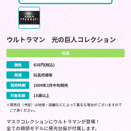
ウルトラマン 光の巨人コレクション
玩具
価格
638
円(税込)
売場
玩具売場等
発売時期
2009
年
2
月
中旬
発売
対象年齢
15歳以上
※発売日（予定）は地域・店舗などによって異なる場合がございますので
ご了承ください。
マスクコレクションにウルトラマンが登場！
全ての頭部モデルに発光台座が付属します。