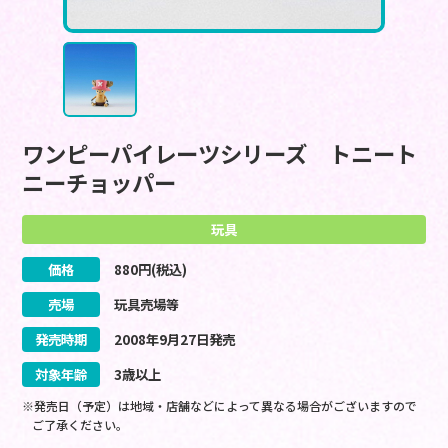
ワンピーパイレーツシリーズ トニート
ニーチョッパー
玩具
価格
880
円(税込)
売場
玩具売場等
発売時期
2008
年
9
月
27
日
発売
対象年齢
3歳以上
※発売日（予定）は地域・店舗などによって異なる場合がございますので
ご了承ください。