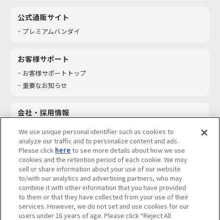
公式通販サイト
プレミアムバンダイ
お客様サポート
お客様サポートトップ
重要なお知らせ
会社・採用情報
会社情報
We use unique personal identifier such as cookies to
採用情報
analyze our traffic and to personalize content and ads.
Please click
here
to see more details about how we use
サステナビリティ
cookies and the retention period of each cookie. We may
お問い合わせ
sell or share information about your use of our website
to/with our analytics and advertising partners, who may
combine it with other information that you have provided
to them or that they have collected from your use of their
services. However, we do not set and use cookies for our
ウェブサイトご利用条件
ソーシャルメディアポリシー
users under 16 years of age. Please click “Reject All