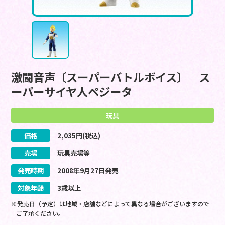
激闘音声〔スーパーバトルボイス〕 ス
ーパーサイヤ人ペジータ
玩具
価格
2,035
円(税込)
売場
玩具売場等
発売時期
2008
年
9
月
27
日
発売
対象年齢
3歳以上
※発売日（予定）は地域・店舗などによって異なる場合がございますので
ご了承ください。