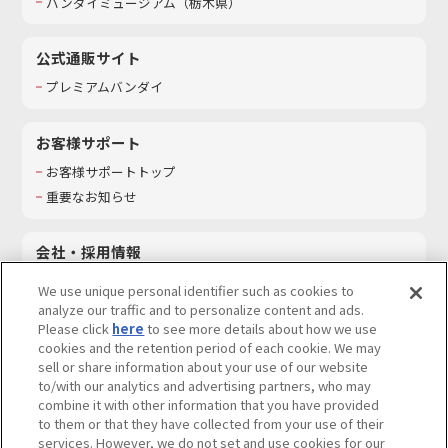
バンダイミュージアム（栃木県）
公式通販サイト
プレミアムバンダイ
お客様サポート
お客様サポートトップ
重要なお知らせ
会社・採用情報
会社情報
We use unique personal identifier such as cookies to
採用情報
analyze our traffic and to personalize content and ads.
Please click
here
to see more details about how we use
サステナビリティ
cookies and the retention period of each cookie. We may
お問い合わせ
sell or share information about your use of our website
to/with our analytics and advertising partners, who may
combine it with other information that you have provided
to them or that they have collected from your use of their
services. However, we do not set and use cookies for our
ウェブサイトご利用条件
ソーシャルメディアポリシー