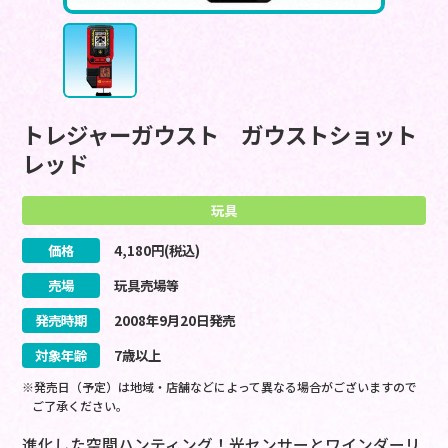
トレジャーガウスト ガウストショット
レッド
玩具
価格
4,180
円(税込)
売場
玩具売場等
発売時期
2008
年
9
月
20
日
発売
対象年齢
7歳以上
※発売日（予定）は地域・店舗などによって異なる場合がございますので
ご了承ください。
進化した空間ハンティング！光センサーとワインダーリ