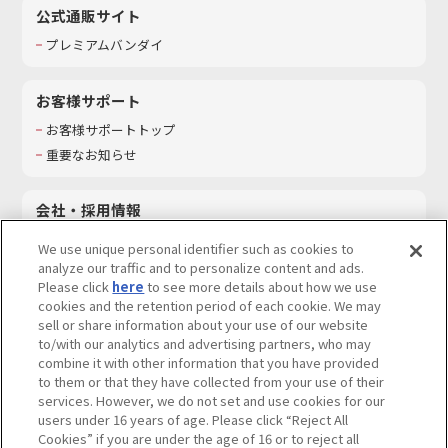
公式通販サイト
プレミアムバンダイ
お客様サポート
お客様サポートトップ
重要なお知らせ
会社・採用情報
会社情報
We use unique personal identifier such as cookies to
採用情報
analyze our traffic and to personalize content and ads.
Please click
here
to see more details about how we use
サステナビリティ
cookies and the retention period of each cookie. We may
お問い合わせ
sell or share information about your use of our website
to/with our analytics and advertising partners, who may
combine it with other information that you have provided
to them or that they have collected from your use of their
services. However, we do not set and use cookies for our
ウェブサイトご利用条件
ソーシャルメディアポリシー
users under 16 years of age. Please click “Reject All
個人情報及び特定個人情報等の取り扱いに関する保護方針
Cookies” if you are under the age of 16 or to reject all