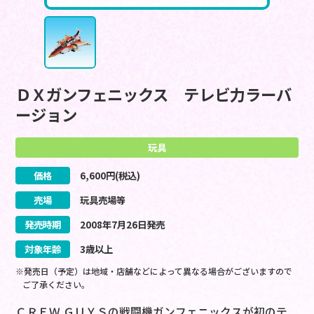
ＤＸガンフェニックス テレビ力ラーバ
ージョン
玩具
価格
6,600
円(税込)
売場
玩具売場等
発売時期
2008
年
7
月
26
日
発売
対象年齢
3歳以上
※発売日（予定）は地域・店舗などによって異なる場合がございますので
ご了承ください。
ＣＲＥＷ ＧＵＹＳの戦闘機ガンフェニックスが初のテ