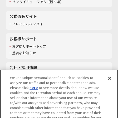
バンダイミュージアム（栃木県）
公式通販サイト
プレミアムバンダイ
お客様サポート
お客様サポートトップ
重要なお知らせ
会社・採用情報
会社情報
We use unique personal identifier such as cookies to
採用情報
analyze our traffic and to personalize content and ads.
Please click
here
to see more details about how we use
サステナビリティ
cookies and the retention period of each cookie. We may
お問い合わせ
sell or share information about your use of our website
to/with our analytics and advertising partners, who may
combine it with other information that you have provided
to them or that they have collected from your use of their
services. However, we do not set and use cookies for our