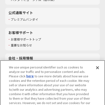
公式通販サイト
プレミアムバンダイ
お客様サポート
お客様サポートトップ
重要なお知らせ
会社・採用情報
会社情報
We use unique personal identifier such as cookies to
採用情報
analyze our traffic and to personalize content and ads.
Please click
here
to see more details about how we use
サステナビリティ
cookies and the retention period of each cookie. We may
お問い合わせ
sell or share information about your use of our website
to/with our analytics and advertising partners, who may
combine it with other information that you have provided
to them or that they have collected from your use of their
services. However, we do not set and use cookies for our
ウェブサイトご利用条件
ソーシャルメディアポリシー