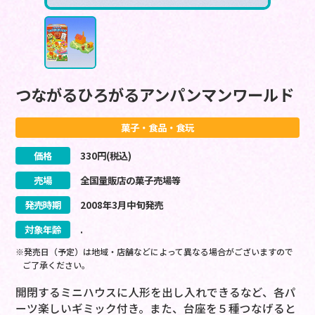
つながるひろがるアンパンマンワールド
菓子・食品・食玩
価格
330
円(税込)
売場
全国量販店の菓子売場等
発売時期
2008
年
3
月
中旬
発売
対象年齢
.
※発売日（予定）は地域・店舗などによって異なる場合がございますので
ご了承ください。
開閉するミニハウスに人形を出し入れできるなど、各パ
ーツ楽しいギミック付き。また、台座を５種つなげると