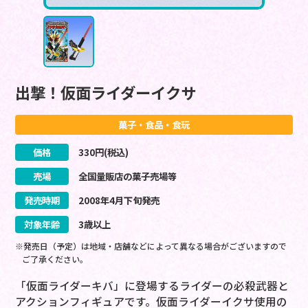
出撃！仮面ライダーイクサ
菓子・食品・食玩
価格
330
円(税込)
売場
全国量販店の菓子売場等
発売時期
2008
年
4
月
下旬
発売
対象年齢
3歳以上
※発売日（予定）は地域・店舗などによって異なる場合がございますので
ご了承ください。
「仮面ライダーキバ」に登場するライダーの必殺武器と
アクションフィギュアです。仮面ライダーイクサ使用の