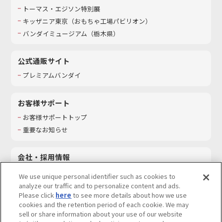
トーマス・エジソン特別展
キッザニア東京（おもちゃ工場パビリオン）​
バンダイミュージアム（栃木県）
公式通販サイト
プレミアムバンダイ
お客様サポート
お客様サポートトップ
重要なお知らせ
会社・採用情報
会社情報
We use unique personal identifier such as cookies to
採用情報
analyze our traffic and to personalize content and ads.
Please click
here
to see more details about how we use
サステナビリティ
cookies and the retention period of each cookie. We may
お問い合わせ
sell or share information about your use of our website