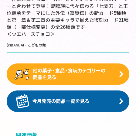
ーと合わせて登場！聖龍族に代々伝わる「七支刀」と王
位継承をテーマにした外伝（冨嶽伝）の新カード5種類
と第一章＆第二章の主要キャラで揃えた復刻カード21種
類（一部仕様変更）の全26種類です。
＜ウエハースチョコ＞
(c)BANDAI・こどもの館
関連情報