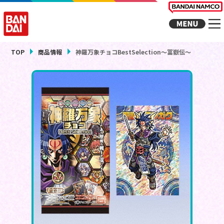
TOP
商品情報
神羅万象チョコBestSelection～冨嶽伝～