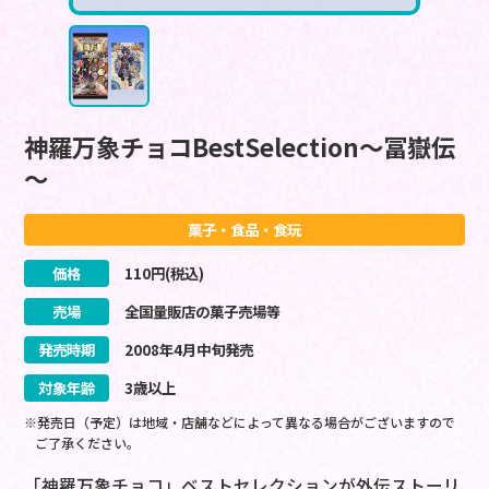
神羅万象チョコBestSelection～冨嶽伝
～
菓子・食品・食玩
価格
110
円(税込)
売場
全国量販店の菓子売場等
発売時期
2008
年
4
月
中旬
発売
対象年齢
3歳以上
※発売日（予定）は地域・店舗などによって異なる場合がございますので
ご了承ください。
「神羅万象チョコ」ベストセレクションが外伝ストーリ