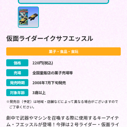
仮面ライダーイクサフエッスル
菓子・食品・食玩
価格
220
円(税込)
売場
全国量販店の菓子売場等
発売時期
2008
年
7
月
下旬
発売
対象年齢
3歳以上
※発売日（予定）は地域・店舗などによって異なる場合がございますので
ご了承ください。
劇中で武器やマシンを召喚する際に使用するキーアイテ
ム・フエッスルが登場！今弾は２号ライダー・仮面ライ