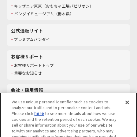
キッザニア東京（おもちゃ工場パビリオン）​
バンダイミュージアム（栃木県）
公式通販サイト
プレミアムバンダイ
お客様サポート
お客様サポートトップ
重要なお知らせ
会社・採用情報
会社情報
We use unique personal identifier such as cookies to
採用情報
analyze our traffic and to personalize content and ads.
Please click
here
to see more details about how we use
サステナビリティ
cookies and the retention period of each cookie. We may
お問い合わせ
sell or share information about your use of our website
to/with our analytics and advertising partners, who may
combine it with other information that you have provided