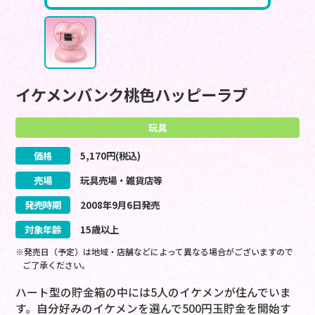
イケメンバンク桃色ハッピーラブ
玩具
価格
5,170
円(税込)
売場
玩具売場・雑貨店等
発売時期
2008
年
9
月
6
日
発売
対象年齢
15歳以上
※発売日（予定）は地域・店舗などによって異なる場合がございますので
ご了承ください。
ハート型の貯金箱の中には5人のイケメンが住んでいま
す。自分好みのイケメンを選んで500円玉貯金を開始す