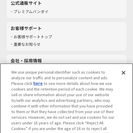
公式通販サイト
プレミアムバンダイ
お客様サポート
お客様サポートトップ
重要なお知らせ
会社・採用情報
会社情報
We use unique personal identifier such as cookies to
採用情報
analyze our traffic and to personalize content and ads.
Please click
here
to see more details about how we use
サステナビリティ
cookies and the retention period of each cookie. We may
お問い合わせ
sell or share information about your use of our website
to/with our analytics and advertising partners, who may
combine it with other information that you have provided
to them or that they have collected from your use of their
services. However, we do not set and use cookies for our
ウェブサイトご利用条件
ソーシャルメディアポリシー
users under 16 years of age. Please click “Reject All
個人情報及び特定個人情報等の取り扱いに関する保護方針
Cookies” if you are under the age of 16 or to reject all