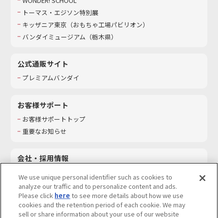
WONDER! SCHOOL
トーマス・エジソン特別展
キッザニア東京（おもちゃ工場パビリオン）​
バンダイミュージアム（栃木県）
公式通販サイト
プレミアムバンダイ
お客様サポート
お客様サポートトップ
重要なお知らせ
会社・採用情報
会社情報
We use unique personal identifier such as cookies to
採用情報
analyze our traffic and to personalize content and ads.
Please click
here
to see more details about how we use
サステナビリティ
cookies and the retention period of each cookie. We may
お問い合わせ
sell or share information about your use of our website