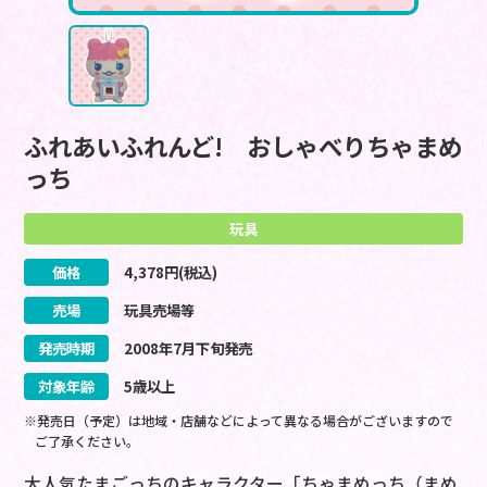
ふれあいふれんど! おしゃべりちゃまめ
っち
玩具
価格
4,378
円(税込)
売場
玩具売場等
発売時期
2008
年
7
月
下旬
発売
対象年齢
5歳以上
※発売日（予定）は地域・店舗などによって異なる場合がございますので
ご了承ください。
大人気たまごっちのキャラクター「ちゃまめっち（まめ