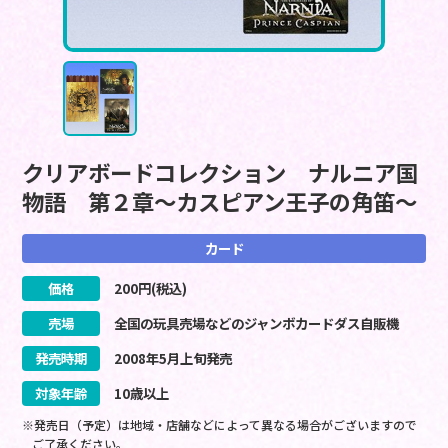
クリアボードコレクション ナルニア国
物語 第２章～カスピアン王子の角笛～
カード
価格
200
円(税込)
売場
全国の玩具売場などのジャンボカードダス自販機
発売時期
2008
年
5
月
上旬
発売
対象年齢
10歳以上
※発売日（予定）は地域・店舗などによって異なる場合がございますので
ご了承ください。