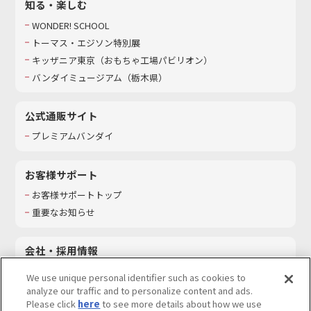
知る・楽しむ
WONDER! SCHOOL
トーマス・エジソン特別展
キッザニア東京（おもちゃ工場パビリオン）​
バンダイミュージアム（栃木県）
公式通販サイト
プレミアムバンダイ
お客様サポート
お客様サポートトップ
重要なお知らせ
会社・採用情報
会社情報
We use unique personal identifier such as cookies to
採用情報
analyze our traffic and to personalize content and ads.
Please click
here
to see more details about how we use
サステナビリティ