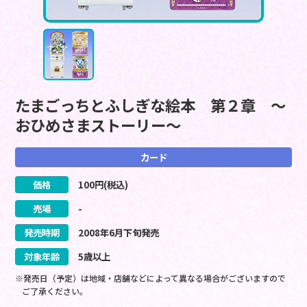
たまごっちとふしぎな絵本 第２章 ～
おひめさまストーリー～
カード
価格
100
円(税込)
売場
-
発売時期
2008
年
6
月
下旬
発売
対象年齢
5歳以上
※発売日（予定）は地域・店舗などによって異なる場合がございますので
ご了承ください。