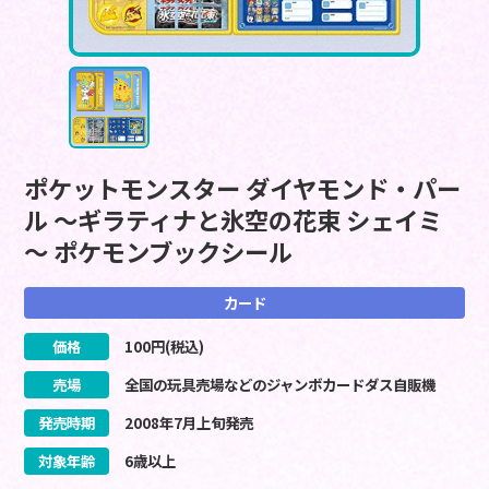
ポケットモンスター ダイヤモンド・パー
ル ～ギラティナと氷空の花束 シェイミ
～ ポケモンブックシール
カード
価格
100
円(税込)
売場
全国の玩具売場などのジャンボカードダス自販機
発売時期
2008
年
7
月
上旬
発売
対象年齢
6歳以上