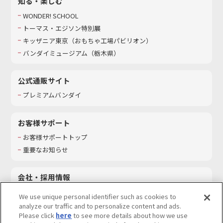
知る・楽しむ
WONDER! SCHOOL
トーマス・エジソン特別展
キッザニア東京（おもちゃ工場パビリオン）​
バンダイミュージアム（栃木県）
公式通販サイト
プレミアムバンダイ
お客様サポート
お客様サポートトップ
重要なお知らせ
会社・採用情報
会社情報
We use unique personal identifier such as cookies to
採用情報
analyze our traffic and to personalize content and ads.
Please click
here
to see more details about how we use
サステナビリティ