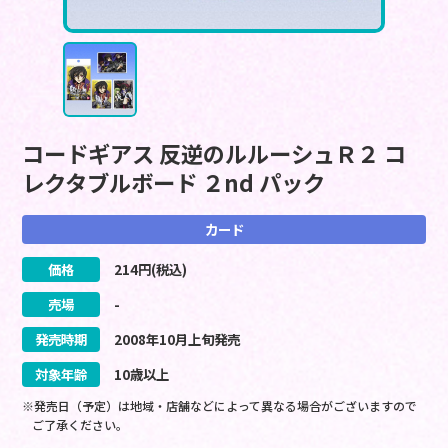
コードギアス 反逆のルルーシュＲ２ コ
レクタブルボード ２nd パック
カード
価格
214
円(税込)
売場
-
発売時期
2008
年
10
月
上旬
発売
対象年齢
10歳以上
※発売日（予定）は地域・店舗などによって異なる場合がございますので
ご了承ください。