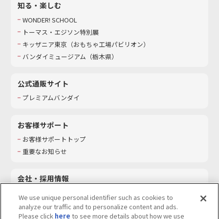
知る・楽しむ
WONDER! SCHOOL
トーマス・エジソン特別展
キッザニア東京（おもちゃ工場パビリオン）​
バンダイミュージアム（栃木県）
公式通販サイト
プレミアムバンダイ
お客様サポート
お客様サポートトップ
重要なお知らせ
会社・採用情報
会社情報
We use unique personal identifier such as cookies to
採用情報
analyze our traffic and to personalize content and ads.
Please click
here
to see more details about how we use
サステナビリティ