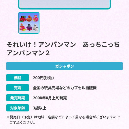
それいけ！アンパンマン あっちこっち
アンパンマン２
ガシャポン
価格
200
円(税込)
売場
全国の玩具売場などのカプセル自販機
発売時期
2008
年
8
月
上旬
発売
対象年齢
3歳以上
※発売日（予定）は地域・店舗などによって異なる場合がございますので
ご了承ください。