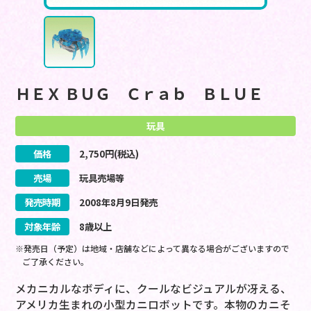
ＨＥＸ ＢＵＧ Ｃｒａｂ ＢＬＵＥ
玩具
価格
2,750
円(税込)
売場
玩具売場等
発売時期
2008
年
8
月
9
日
発売
対象年齢
8歳以上
※発売日（予定）は地域・店舗などによって異なる場合がございますので
ご了承ください。
メカニカルなボディに、クールなビジュアルが冴える、
アメリカ生まれの小型カニロボットです。本物のカニそ