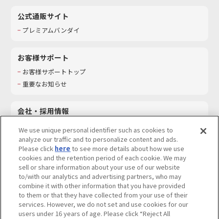
公式通販サイト
プレミアムバンダイ
お客様サポート
お客様サポートトップ
重要なお知らせ
会社・採用情報
会社情報
We use unique personal identifier such as cookies to
採用情報
analyze our traffic and to personalize content and ads.
Please click
here
to see more details about how we use
サステナビリティ
cookies and the retention period of each cookie. We may
お問い合わせ
sell or share information about your use of our website
to/with our analytics and advertising partners, who may
combine it with other information that you have provided
to them or that they have collected from your use of their
services. However, we do not set and use cookies for our
ウェブサイトご利用条件
ソーシャルメディアポリシー
users under 16 years of age. Please click “Reject All