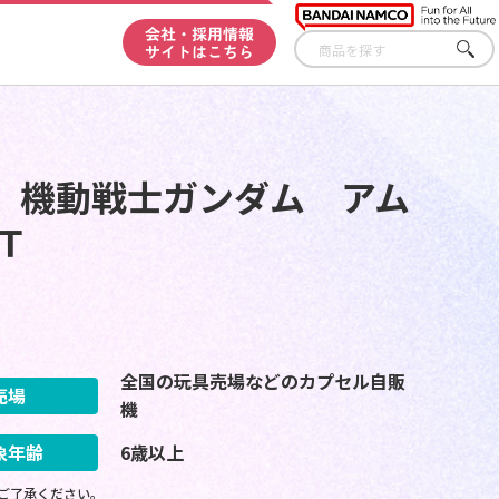
会社・採用情報
サイトはこちら
さが
す
 機動戦士ガンダム アム
Ｔ
全国の玩具売場などのカプセル自販
売場
機
象年齢
6歳以上
ご了承ください。