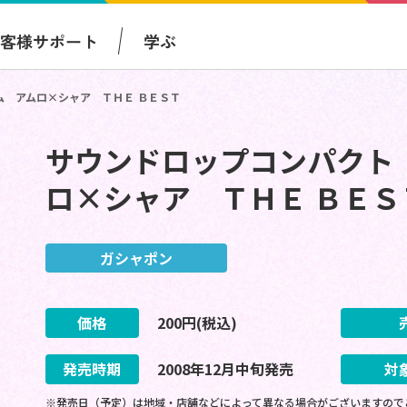
お客様サポート
学ぶ
 アムロ×シャア ＴＨＥ ＢＥＳＴ
サウンドロップコンパクト
ロ×シャア ＴＨＥ ＢＥＳ
ガシャポン
価格
200
円(税込)
発売時期
2008
年
12
月
中旬
発売
対
※発売日（予定）は地域・店舗などによって異なる場合がございますので