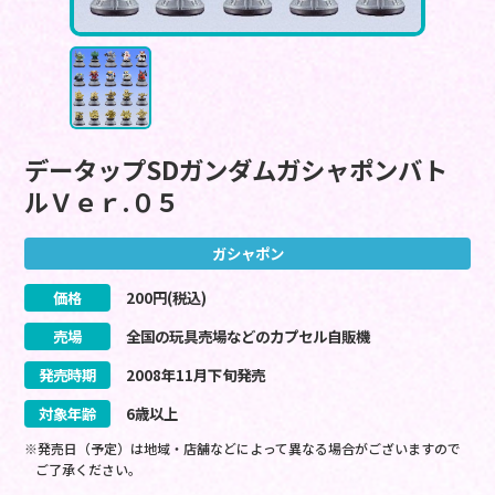
データップSDガンダムガシャポンバト
ルＶｅｒ.０５
ガシャポン
価格
200
円(税込)
売場
全国の玩具売場などのカプセル自販機
発売時期
2008
年
11
月
下旬
発売
対象年齢
6歳以上
※発売日（予定）は地域・店舗などによって異なる場合がございますので
ご了承ください。