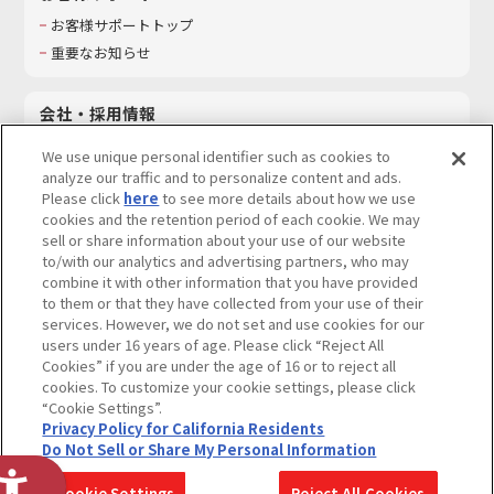
お客様サポートトップ
重要なお知らせ
会社・採用情報
会社情報
We use unique personal identifier such as cookies to
採用情報
analyze our traffic and to personalize content and ads.
Please click
here
to see more details about how we use
サステナビリティ
cookies and the retention period of each cookie. We may
お問い合わせ
sell or share information about your use of our website
to/with our analytics and advertising partners, who may
combine it with other information that you have provided
to them or that they have collected from your use of their
services. However, we do not set and use cookies for our
ウェブサイトご利用条件
ソーシャルメディアポリシー
users under 16 years of age. Please click “Reject All
個人情報及び特定個人情報等の取り扱いに関する保護方針
Cookies” if you are under the age of 16 or to reject all
cookies. To customize your cookie settings, please click
Do Not Sell or Share My Personal Information
著作権・商標について
“Cookie Settings”.
Privacy Policy for California Residents
カスタマーハラスメントに対する基本的な対応方針
Do Not Sell or Share My Personal Information
コピーライト一覧を表示する
Cookie Settings
Reject All Cookies