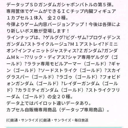
データップＳＤガンダムガシャポンバトルの第５弾。
専用筐体でゲームができるＩＣチップ内臓フィギュア
１カプセル１体入 全２０種。
今弾よりゲーム内容バージョンアップ！今後は各弾によ
り新しいボス敵が登場します！
ラインナップは、?ゲルググ?ビグ･ザム?プロヴィデンス
ガンダム?ストライクルージュ?Ｍ１アストレイ?ドミニ
オン?インフィニットジャスティス?Ｚガンダム?ガンダ
ムＭｋ－??リック・ディアス?シャア専用ゲルググ（ゴ
ールド）?ララァ専用モビルアーマー（ゴールド）?ギャ
ン（ゴールド）?ソードストライク（ゴールド）?スカイ
グラスパー（ゴールド）?ラゴゥ（ゴールド）?フォビド
ォンガンダム（ゴールド）?レイダーガンダム（ゴール
ド）?カラミティガンダム（ゴールド）?ストライクフリ
ーダム（ゴールド）の全２０種。
データ上ではパイロット違いデータあり。
カプセル自販機専用商品（データップ専用商品）。
(C)創通・サンライズ (C)創通・サンライズ・毎日放送