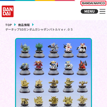
TOP
商品情報
データップSDガンダムガシャポンバトルＶｅｒ.０５