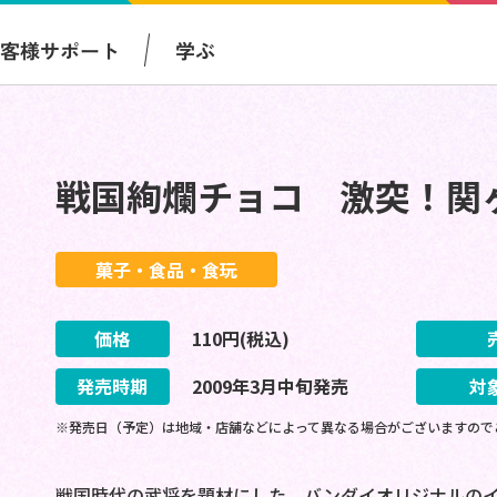
お客様サポート
学ぶ
戦国絢爛チョコ 激突！関
菓子・食品・食玩
価格
110
円(税込)
発売時期
2009
年
3
月
中旬
発売
対
※発売日（予定）は地域・店舗などによって異なる場合がございますので
戦国時代の武将を題材にした、バンダイオリジナルのイ