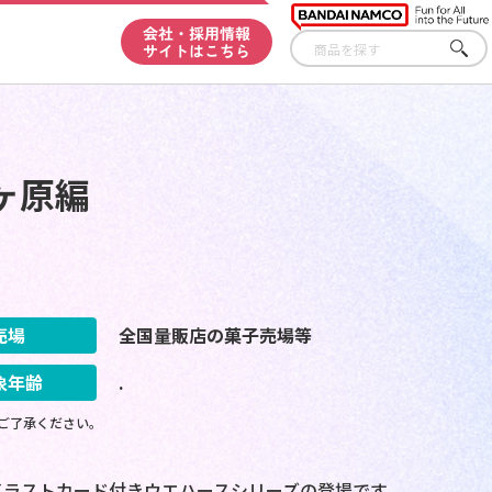
会社・採用情報
サイトはこちら
さが
す
ヶ原編
売場
全国量販店の菓子売場等
象年齢
.
ご了承ください。
ラストカード付きウエハースシリーズの登場です。