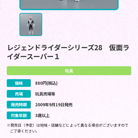
レジェンドライダーシリーズ28 仮面ラ
イダースーパー１
玩具
価格
880
円(税込)
売場
玩具売場等
発売時期
2009
年
9
月
19
日
発売
対象年齢
3歳以上
※発売日（予定）は地域・店舗などによって異なる場合がございますので
ご了承ください。