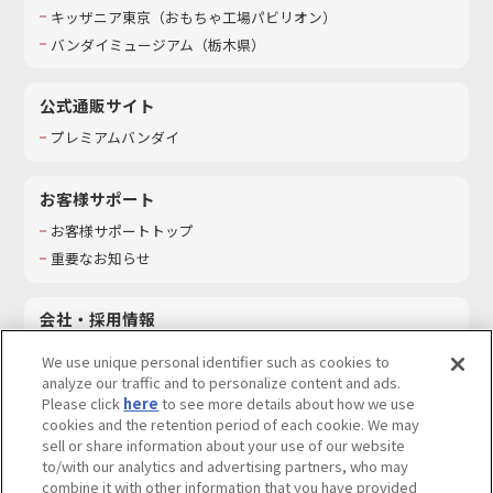
キッザニア東京（おもちゃ工場パビリオン）​
バンダイミュージアム（栃木県）
公式通販サイト
プレミアムバンダイ
お客様サポート
お客様サポートトップ
重要なお知らせ
会社・採用情報
会社情報
We use unique personal identifier such as cookies to
採用情報
analyze our traffic and to personalize content and ads.
Please click
here
to see more details about how we use
サステナビリティ
cookies and the retention period of each cookie. We may
お問い合わせ
sell or share information about your use of our website
to/with our analytics and advertising partners, who may
combine it with other information that you have provided