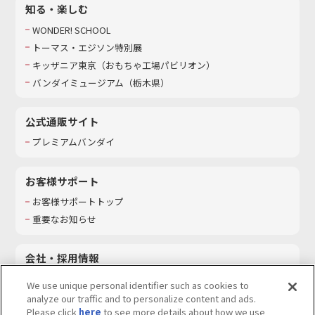
知る・楽しむ
WONDER! SCHOOL
トーマス・エジソン特別展
キッザニア東京（おもちゃ工場パビリオン）​
バンダイミュージアム（栃木県）
公式通販サイト
プレミアムバンダイ
お客様サポート
お客様サポートトップ
重要なお知らせ
会社・採用情報
会社情報
We use unique personal identifier such as cookies to
採用情報
analyze our traffic and to personalize content and ads.
Please click
here
to see more details about how we use
サステナビリティ