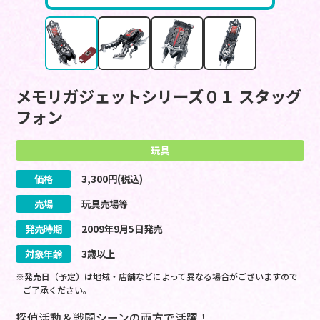
メモリガジェットシリーズ０１ スタッグ
フォン
玩具
価格
3,300
円(税込)
売場
玩具売場等
発売時期
2009
年
9
月
5
日
発売
対象年齢
3歳以上
※発売日（予定）は地域・店舗などによって異なる場合がございますので
ご了承ください。
探偵活動＆戦闘シーンの両方で活躍！