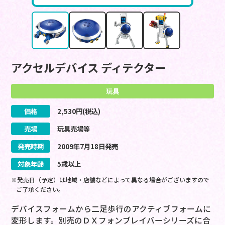
アクセルデバイス ディテクター
玩具
価格
2,530
円(税込)
売場
玩具売場等
発売時期
2009
年
7
月
18
日
発売
対象年齢
5歳以上
※発売日（予定）は地域・店舗などによって異なる場合がございますので
ご了承ください。
デバイスフォームから二足歩行のアクティブフォームに
変形します。別売のＤＸフォンブレイバーシリーズに合