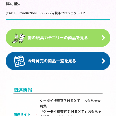
体可能。
(C)WiZ・Production I．G・バディ携帯プロジェクトLLP
関連情報
ケータイ捜査官７ＮＥＸＴ おもちゃ大
特集
「ケータイ捜査官７ ＮＥＸＴ」おもちゃ
関連サイト