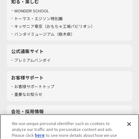
知る・楽しむ
WONDER! SCHOOL
トーマス・エジソン特別展
キッザニア東京（おもちゃ工場パビリオン）​
バンダイミュージアム（栃木県）
公式通販サイト
プレミアムバンダイ
お客様サポート
お客様サポートトップ
重要なお知らせ
会社・採用情報
会社情報
We use unique personal identifier such as cookies to
採用情報
analyze our traffic and to personalize content and ads.
Please click
here
to see more details about how we use
サステナビリティ