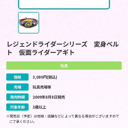
レジェンドライダーシリーズ 変身ベル
ト 仮面ライダーアギト
玩具
価格
3,080
円(税込)
売場
玩具売場等
発売時期
2009
年
8
月
8
日
発売
対象年齢
3歳以上
※発売日（予定）は地域・店舗などによって異なる場合がございますので
ご了承ください。