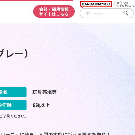
会社・採用情報
サイトはこちら
さが
す
グレー）
売場
玩具売場等
象年齢
8歳以上
ご了承ください。
シリーズ」に続き、人間の本能に訴える要素を取り入