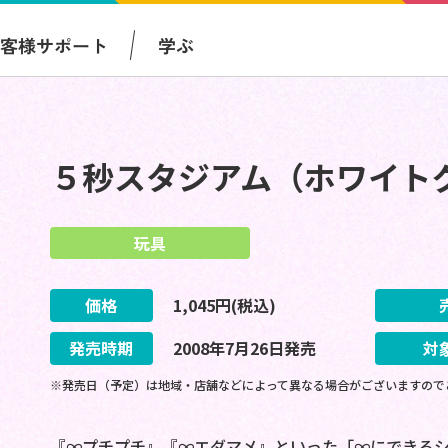
お客様サポート
学ぶ
５秒スタジアム（ホワイト
玩具
価格
1,045
円(税込)
発売時期
2008
年
7
月
26
日
発売
対
※発売日（予定）は地域・店舗などによって異なる場合がございますので
『∞プチプチ』『∞エダマメ』といった「∞にできる