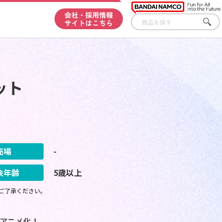
会社・採用情報
サイトはこちら
さが
す
ット
売場
-
象年齢
5歳以上
ご了承ください。
アニメ化！