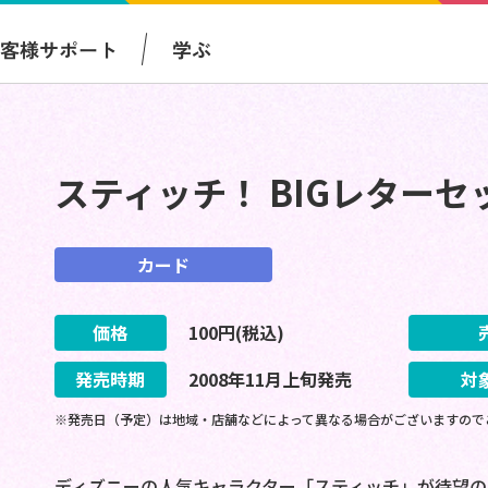
お客様サポート
学ぶ
スティッチ！ BIGレターセ
カード
価格
100
円(税込)
発売時期
2008
年
11
月
上旬
発売
対
※発売日（予定）は地域・店舗などによって異なる場合がございますので
ディズニーの人気キャラクター「スティッチ」が待望の