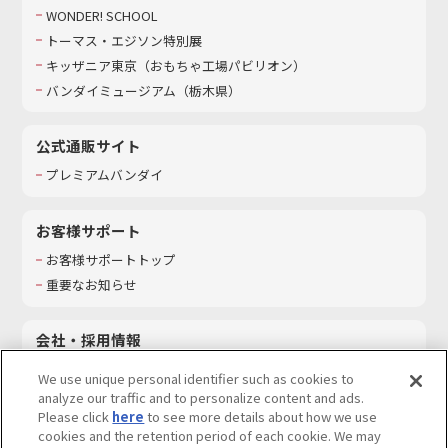
WONDER! SCHOOL
トーマス・エジソン特別展
キッザニア東京（おもちゃ工場パビリオン）​
バンダイミュージアム（栃木県）
公式通販サイト
プレミアムバンダイ
お客様サポート
お客様サポートトップ
重要なお知らせ
会社・採用情報
会社情報
We use unique personal identifier such as cookies to
採用情報
analyze our traffic and to personalize content and ads.
Please click
here
to see more details about how we use
サステナビリティ
cookies and the retention period of each cookie. We may
お問い合わせ