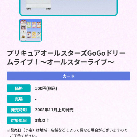
プリキュアオールスターズGoGoドリー
ムライブ！～オールスターライブ～
カード
価格
100
円(税込)
売場
-
発売時期
2008
年
11
月
上旬
発売
対象年齢
3歳以上
※発売日（予定）は地域・店舗などによって異なる場合がございますので
ご了承ください。