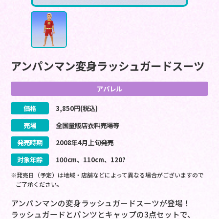
アンパンマン変身ラッシュガードスーツ
アパレル
価格
3,850
円(税込)
売場
全国量販店衣料売場等
発売時期
2008
年
4
月
上旬
発売
対象年齢
100cm、110cm、120?
※発売日（予定）は地域・店舗などによって異なる場合がございますので
ご了承ください。
アンパンマンの変身ラッシュガードスーツが登場！
ラッシュガードとパンツとキャップの3点セットで、