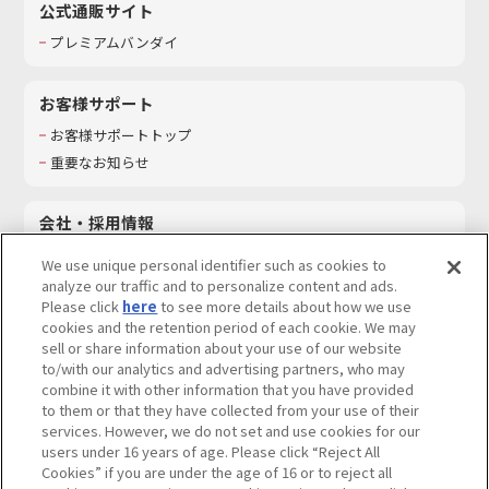
公式通販サイト
プレミアムバンダイ
お客様サポート
お客様サポートトップ
重要なお知らせ
会社・採用情報
会社情報
We use unique personal identifier such as cookies to
採用情報
analyze our traffic and to personalize content and ads.
Please click
here
to see more details about how we use
サステナビリティ
cookies and the retention period of each cookie. We may
お問い合わせ
sell or share information about your use of our website
to/with our analytics and advertising partners, who may
combine it with other information that you have provided
to them or that they have collected from your use of their
services. However, we do not set and use cookies for our
ウェブサイトご利用条件
ソーシャルメディアポリシー
users under 16 years of age. Please click “Reject All
個人情報及び特定個人情報等の取り扱いに関する保護方針
Cookies” if you are under the age of 16 or to reject all