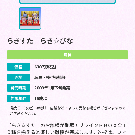
らきすた らき☆びな
玩具
価格
630
円(税込)
売場
玩具・模型売場等
発売時期
2009
年
1
月
下旬
発売
対象年齢
15歳以上
※発売日（予定）は地域・店舗などによって異なる場合がございますので
ご了承ください。
「らき☆すた」のお雛様が登場！ブラインドＢＯＸ全１
０種を揃えると楽しい雛段が完成します。?～?は、フィ