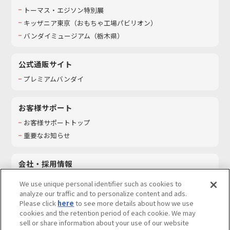
トーマス・エジソン特別展
キッザニア東京（おもちゃ工場パビリオン）​
バンダイミュージアム（栃木県）
公式通販サイト
プレミアムバンダイ
お客様サポート
お客様サポートトップ
重要なお知らせ
会社・採用情報
会社情報
We use unique personal identifier such as cookies to
採用情報
analyze our traffic and to personalize content and ads.
Please click
here
to see more details about how we use
サステナビリティ
cookies and the retention period of each cookie. We may
お問い合わせ
sell or share information about your use of our website